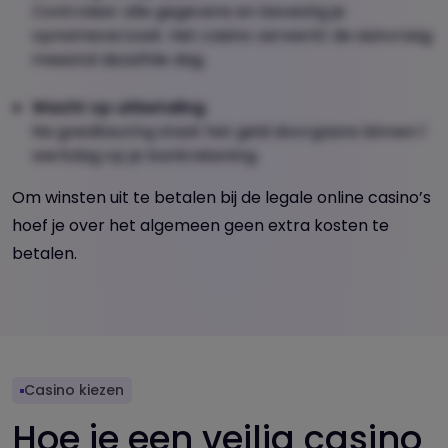
Controleer alle gegevens en bevestig je
opnameverzoek. Het casino verwerkt de aanvraag
meestal dezelfde dag.
Wacht op uitbetaling
Na goedkeuring staat het geld doorgaans binnen 1
werkdag op je bankrekening.
Om winsten uit te betalen bij de legale online casino’s
hoef je over het algemeen geen extra kosten te
betalen.
Casino kiezen
Hoe je een veilig casino