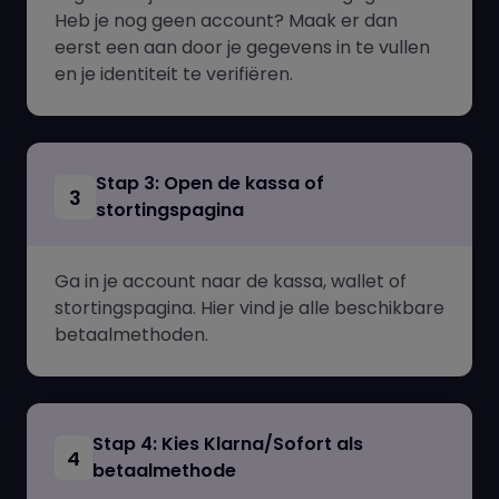
Heb je nog geen account? Maak er dan
eerst een aan door je gegevens in te vullen
en je identiteit te verifiëren.
Stap 3: Open de kassa of
3
stortingspagina
Ga in je account naar de kassa, wallet of
stortingspagina. Hier vind je alle beschikbare
betaalmethoden.
Stap 4: Kies Klarna/Sofort als
4
betaalmethode