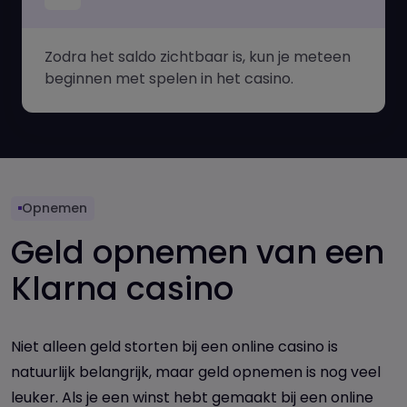
Zodra het saldo zichtbaar is, kun je meteen
beginnen met spelen in het casino.
Opnemen
Geld opnemen van een
Klarna casino
Niet alleen geld storten bij een online casino is
natuurlijk belangrijk, maar geld opnemen is nog veel
leuker. Als je een winst hebt gemaakt bij een online