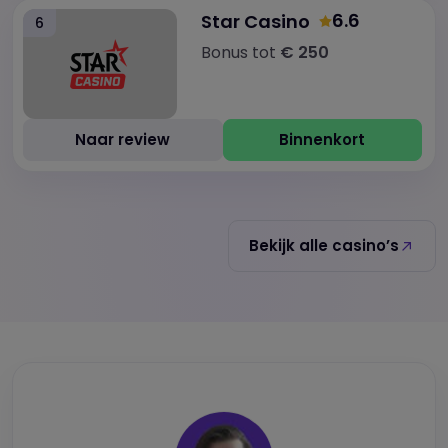
6.6
Star Casino
6
Bonus tot
€ 250
Naar review
Binnenkort
Bekijk alle casino’s