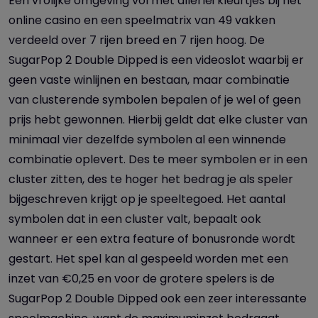
Een vrolijke omgeving vol met allerlei kleurtjes bij het
online casino en een speelmatrix van 49 vakken
verdeeld over 7 rijen breed en 7 rijen hoog. De
SugarPop 2 Double Dipped is een videoslot waarbij er
geen vaste winlijnen en bestaan, maar combinatie
van clusterende symbolen bepalen of je wel of geen
prijs hebt gewonnen. Hierbij geldt dat elke cluster van
minimaal vier dezelfde symbolen al een winnende
combinatie oplevert. Des te meer symbolen er in een
cluster zitten, des te hoger het bedrag je als speler
bijgeschreven krijgt op je speeltegoed. Het aantal
symbolen dat in een cluster valt, bepaalt ook
wanneer er een extra feature of bonusronde wordt
gestart. Het spel kan al gespeeld worden met een
inzet van €0,25 en voor de grotere spelers is de
SugarPop 2 Double Dipped ook een zeer interessante