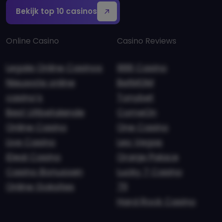
Bekijk top 10 casinos
Online Casino
Casino Reviews
Legale Online Casinos
888 Casino
Nieuwste online
BetMGM
casino’s
Tonybet
Best Uitbetalende
ComeOn
Online Casino
One Casino
Live Casino
Leo Vegas
iDeal Casino
Oranje Palace
Casino Bonussen
Lucky 7 Casino
Online Goksites
711
Hard Rock Casino