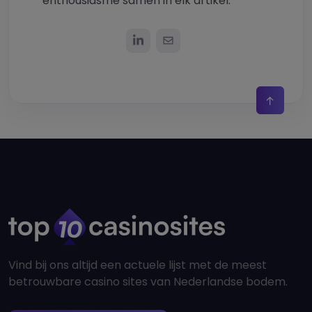
enthousiasme samen in elk artikel.
Vind bij ons altijd een actuele lijst met de meest
betrouwbare casino sites van Nederlandse bodem.