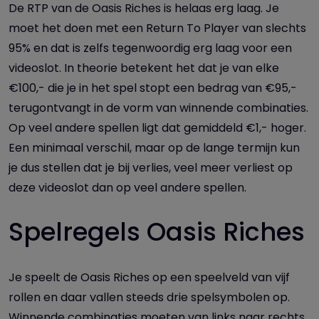
De RTP van de Oasis Riches is helaas erg laag. Je
moet het doen met een Return To Player van slechts
95% en dat is zelfs tegenwoordig erg laag voor een
videoslot. In theorie betekent het dat je van elke
€100,- die je in het spel stopt een bedrag van €95,-
terugontvangt in de vorm van winnende combinaties.
Op veel andere spellen ligt dat gemiddeld €1,- hoger.
Een minimaal verschil, maar op de lange termijn kun
je dus stellen dat je bij verlies, veel meer verliest op
deze videoslot dan op veel andere spellen.
Spelregels Oasis Riches
Je speelt de Oasis Riches op een speelveld van vijf
rollen en daar vallen steeds drie spelsymbolen op.
Winnende combinaties moeten van links naar rechts