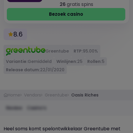
26
gratis spins
Bezoek casino
8.6
Greentube
RTP:
95.00%
Variantie:
Gemiddeld
Winlijnen:
25
Rollen:
5
Release datum:
22/01/2020
Home
Vendors
Greentube
Oasis Riches
Review
Casino’s
Heel soms komt spelontwikkelaar Greentube met