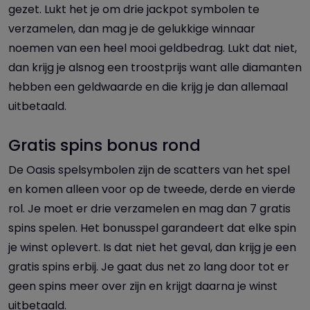
gezet. Lukt het je om drie jackpot symbolen te
verzamelen, dan mag je de gelukkige winnaar
noemen van een heel mooi geldbedrag. Lukt dat niet,
dan krijg je alsnog een troostprijs want alle diamanten
hebben een geldwaarde en die krijg je dan allemaal
uitbetaald.
Gratis spins bonus rond
De Oasis spelsymbolen zijn de scatters van het spel
en komen alleen voor op de tweede, derde en vierde
rol. Je moet er drie verzamelen en mag dan 7 gratis
spins spelen. Het bonusspel garandeert dat elke spin
je winst oplevert. Is dat niet het geval, dan krijg je een
gratis spins erbij. Je gaat dus net zo lang door tot er
geen spins meer over zijn en krijgt daarna je winst
uitbetaald.