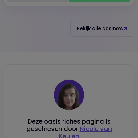
Bekijk alle casino’s
Deze oasis riches pagina is
geschreven door
Nicole van
Keulen