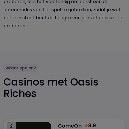
proberen, al is het verstandig om eerst een de
oefenmodus van het spel te gebruiken, zodat je wat
beter in staat bent de hoogte van je inzet eens uit te
proberen.
Waar spelen?
Casinos met Oasis
Riches
8.9
ComeOn
2