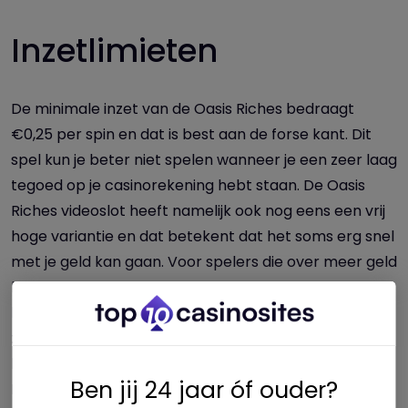
Inzetlimieten
De minimale inzet van de Oasis Riches bedraagt
€0,25 per spin en dat is best aan de forse kant. Dit
spel kun je beter niet spelen wanneer je een zeer laag
tegoed op je casinorekening hebt staan. De Oasis
Riches videoslot heeft namelijk ook nog eens een vrij
hoge variantie en dat betekent dat het soms erg snel
met je geld kan gaan. Voor spelers die over meer geld
beschikken en graag ook meer risico nemen,
bedraagt de maximale inzet €50,- per spelronde. Er
zijn spellen waar dit hoger is en op dergelijke spellen
ligt ook de maximale winst veel hoger. Op de Oasis
Ben jij 24 jaar óf ouder?
Riches kun je helaas niet meer dan €50.000,- winnen,