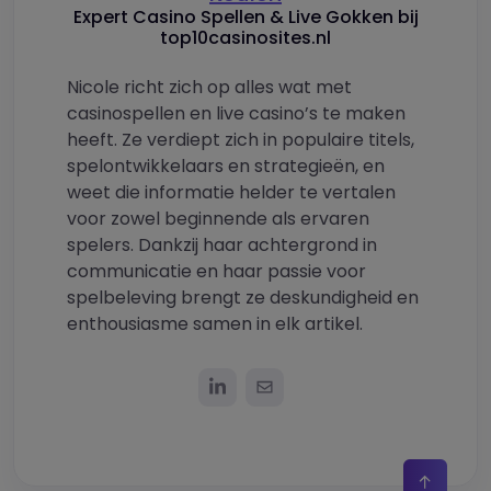
Expert Casino Spellen & Live Gokken bij
top10casinosites.nl
Nicole richt zich op alles wat met
casinospellen en live casino’s te maken
heeft. Ze verdiept zich in populaire titels,
spelontwikkelaars en strategieën, en
weet die informatie helder te vertalen
voor zowel beginnende als ervaren
spelers. Dankzij haar achtergrond in
communicatie en haar passie voor
spelbeleving brengt ze deskundigheid en
enthousiasme samen in elk artikel.