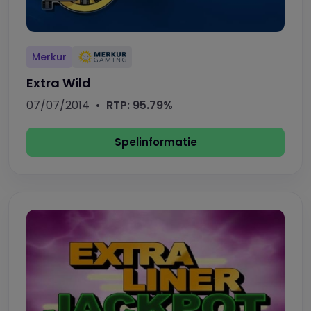
Merkur
Extra Wild
07/07/2014
• RTP: 95.79%
Spelinformatie