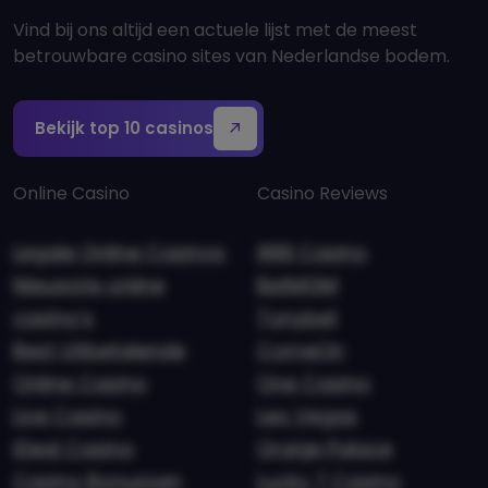
Vind bij ons altijd een actuele lijst met de meest
betrouwbare casino sites van Nederlandse bodem.
Bekijk top 10 casinos
Online Casino
Casino Reviews
Legale Online Casinos
888 Casino
Nieuwste online
BetMGM
casino’s
Tonybet
Best Uitbetalende
ComeOn
Online Casino
One Casino
Live Casino
Leo Vegas
iDeal Casino
Oranje Palace
Casino Bonussen
Lucky 7 Casino