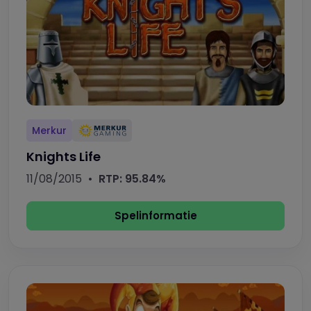
Merkur
Knights Life
11/08/2015
• RTP: 95.84%
Spelinformatie