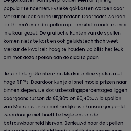
De gokkasten van spel provider Merkur zijn erg
populair te noemen. Fysieke gokkasten worden door
Merkur nu ook online uitgebracht. Daarnaast worden
de thema’s van de spellen op een uitstekende manier
in elkaar gezet. De grafische kanten van de spellen
komen niets te kort en ook geluidstechnisch weet
Merkur de kwaliteit hoog te houden. Zo blijft het leuk
om met deze spellen aan de slag te gaan.
Je kunt de gokkasten van Merkur online spelen met
hoge RTP’s. Daardoor kun je al snel mooie prijzen naar
binnen slepen. De slot uitbetalingspercentages liggen
doorgaans tussen de 95,80% en 96,40%. Alle spellen
van Merkur worden met eerlijke winkansen gespeeld,
waardoor je niet hoeft te twijfelen aan de
betrouwbaarheid hiervan. Benieuwd naar de spellen