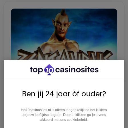
Merkur
Ben jij 24 jaar óf ouder?
Zentaurus
12/12/2015
• RTP: 96.00%
top10casinosites.nl is alleen toegankelijk na het klikken
op jouw leeftijdscategorie. Door te klikken ga je tevens
Spelinformatie
akkoord met ons cookiebeleid.