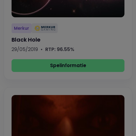
Merkur
Black Hole
29/05/2019
• RTP: 96.55%
Spelinformatie