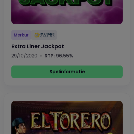
Merkur
Extra Liner Jackpot
29/10/2020
• RTP: 96.55%
Spelinformatie