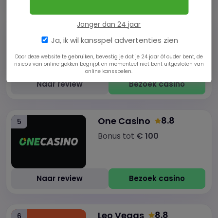
Jonger dan 24 jaar
8.9
ComeOn
4
Ja, ik wil kansspel advertenties zien
€80
Evolution coupons
220
gratis spins
Door deze website te gebruiken, bevestig je dat je 24 jaar óf ouder bent, de
risico's van online gokken begrijpt en momenteel niet bent uitgesloten van
Excl. bij Top10casinosites.nl
online kansspelen.
Naar review
Bezoek casino
8.8
One Casino
5
Bonus tot
€ 100
Naar review
Bezoek casino
8.8
Leo Vegas
6