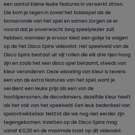
een aantal kleine leuke features in verwerkt zitten.
Die kom je tegen in zowel het basisspel als de
bonusronde van het spel en samen zorgen ze er
vooral dat je onverwacht lang speelplezier zult
hebben, wanneer je ervoor kiest een gokje te wagen
op de het Disco Spins videoslot. Het speelveld van de
Disco Spins bestaat uit vijf rollen die elk drie rijen hoog
zijn en zoals het een disco spel betaamt, steeds van
kleur veranderen. Deze wisseling van kleur is tevens
een van de extra features van het spel, want je
verdient een leuke prijs als een van de
hoofdpersonen, de discodansers, dezelfde kleur heeft
als het vak van het speelveld. Een leuk bedenksel van
spelontwikkelaar NetEnt die we nog niet eerder zijn
tegengekomen. Inzetten op de Disco Spins mag
vanaf €0,20 en de maximale inzet op dit videoslot