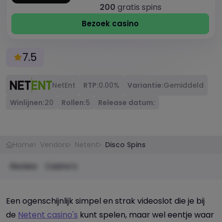
200
gratis spins
Bezoek casino
7.5
NetEnt
RTP:
0.00%
Variantie:
Gemiddeld
Winlijnen:
20
Rollen:
5
Release datum:
Home
Vendors
Netent
Disco Spins
Review
Casino’s
Een ogenschijnlijk simpel en strak videoslot die je bij
de
Netent casino's
kunt spelen, maar wel eentje waar