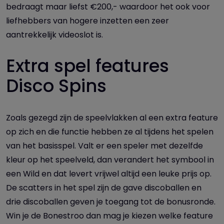
bedraagt maar liefst €200,- waardoor het ook voor
liefhebbers van hogere inzetten een zeer
aantrekkelijk videoslot is.
Extra spel features
Disco Spins
Zoals gezegd zijn de speelvlakken al een extra feature
op zich en die functie hebben ze al tijdens het spelen
van het basisspel. Valt er een speler met dezelfde
kleur op het speelveld, dan verandert het symbool in
een Wild en dat levert vrijwel altijd een leuke prijs op.
De scatters in het spel zijn de gave discoballen en
drie discoballen geven je toegang tot de bonusronde.
Win je de Bonestroo dan mag je kiezen welke feature