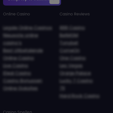
Online Casino
Casino Reviews
Legale Online Casinos
888 Casino
Nieuwste online
BetMGM
casino’s
Tonybet
Best Uitbetalende
ComeOn
Online Casino
One Casino
Live Casino
Leo Vegas
iDeal Casino
Oranje Palace
Casino Bonussen
Lucky 7 Casino
Online Goksites
711
Hard Rock Casino
Casino Spellen