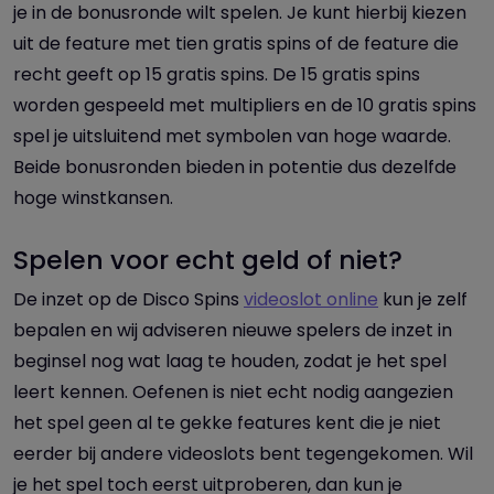
je in de bonusronde wilt spelen. Je kunt hierbij kiezen
uit de feature met tien gratis spins of de feature die
recht geeft op 15 gratis spins. De 15 gratis spins
worden gespeeld met multipliers en de 10 gratis spins
spel je uitsluitend met symbolen van hoge waarde.
Beide bonusronden bieden in potentie dus dezelfde
hoge winstkansen.
Spelen voor echt geld of niet?
De inzet op de Disco Spins
videoslot online
kun je zelf
bepalen en wij adviseren nieuwe spelers de inzet in
beginsel nog wat laag te houden, zodat je het spel
leert kennen. Oefenen is niet echt nodig aangezien
het spel geen al te gekke features kent die je niet
eerder bij andere videoslots bent tegengekomen. Wil
je het spel toch eerst uitproberen, dan kun je